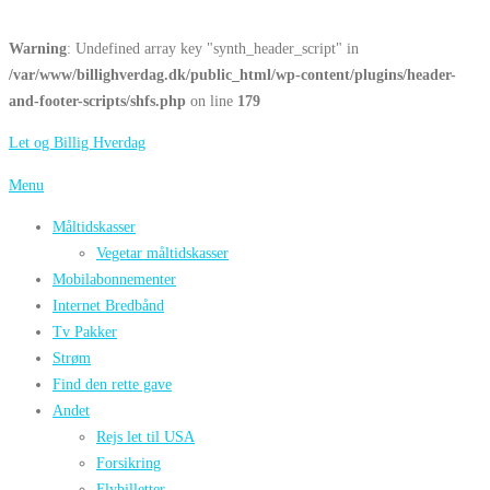
Warning
: Undefined array key "synth_header_script" in
/var/www/billighverdag.dk/public_html/wp-content/plugins/header-
and-footer-scripts/shfs.php
on line
179
Spring
Let og Billig Hverdag
til
Menu
indhold
Måltidskasser
Vegetar måltidskasser
Mobilabonnementer
Internet Bredbånd
Tv Pakker
Strøm
Find den rette gave
Andet
Rejs let til USA
Forsikring
Flybilletter