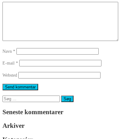
Navn
*
E-mail
*
Websted
Søg
efter:
Seneste kommentarer
Arkiver