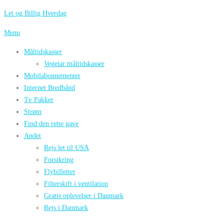
Spring
Let og Billig Hverdag
til
Menu
indhold
Måltidskasser
Vegetar måltidskasser
Mobilabonnementer
Internet Bredbånd
Tv Pakker
Strøm
Find den rette gave
Andet
Rejs let til USA
Forsikring
Flybilletter
Filterskift i ventilation
Gratis oplevelser i Danmark
Rejs i Danmark