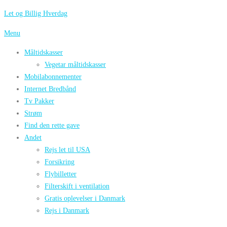
Spring
Let og Billig Hverdag
til
Menu
indhold
Måltidskasser
Vegetar måltidskasser
Mobilabonnementer
Internet Bredbånd
Tv Pakker
Strøm
Find den rette gave
Andet
Rejs let til USA
Forsikring
Flybilletter
Filterskift i ventilation
Gratis oplevelser i Danmark
Rejs i Danmark