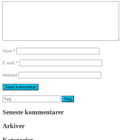
Navn
*
E-mail
*
Websted
Søg
efter:
Seneste kommentarer
Arkiver
Kategorier