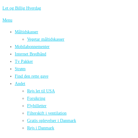
Spring
Let og Billig Hverdag
til
Menu
indhold
Måltidskasser
Vegetar måltidskasser
Mobilabonnementer
Internet Bredbånd
Tv Pakker
Strøm
Find den rette gave
Andet
Rejs let til USA
Forsikring
Flybilletter
Filterskift i ventilation
Gratis oplevelser i Danmark
Rejs i Danmark